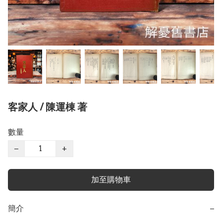
客家人 / 陳運棟 著
數量
−
+
加至購物車
簡介
−