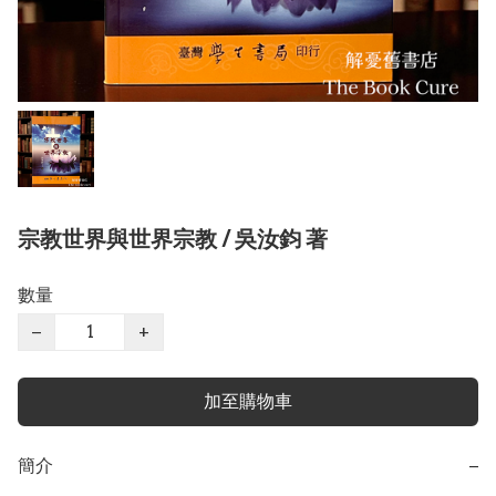
宗教世界與世界宗教 / 吳汝鈞 著
數量
−
+
加至購物車
簡介
−