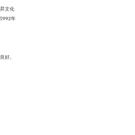
昇文化

992年

良好。