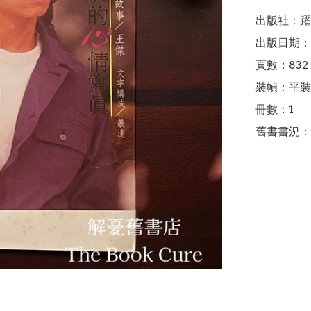
出版社：躍
出版日期：1
頁數：832

裝幀：平裝

冊數：1

舊書書況：