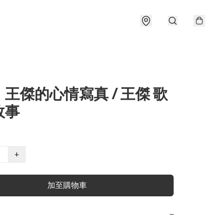
王傑的心情寫真 / 王傑 歌
故事
+
加至購物車
−