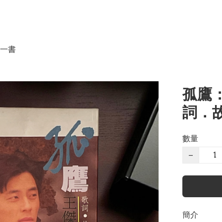
一書
孤鷹：
詞．
數量
−
簡介