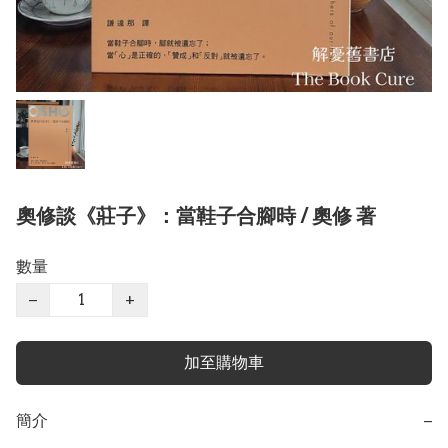
奧修談《莊子》：當鞋子合腳時 / 奧修 著
數量
−
+
加至購物車
簡介
−