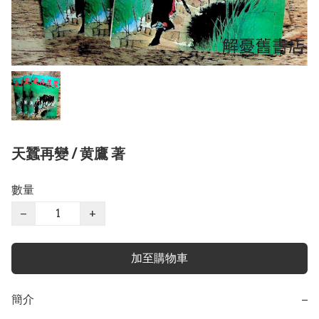
天蠶再變 / 黄鷹 著
數量
−
+
加至購物車
簡介
−