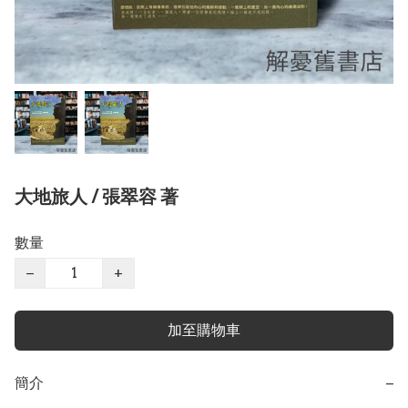
大地旅人 / 張翠容 著
數量
−
+
加至購物車
簡介
−