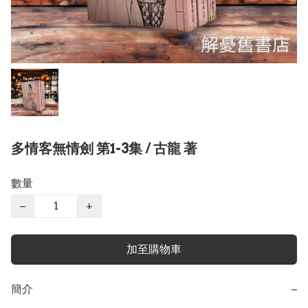
多情客無情劍 第1-3集 / 古龍 著
數量
−
+
加至購物車
簡介
−