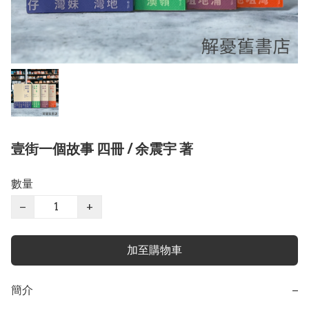
壹街一個故事 四冊 / 余震宇 著
數量
−
+
加至購物車
簡介
−