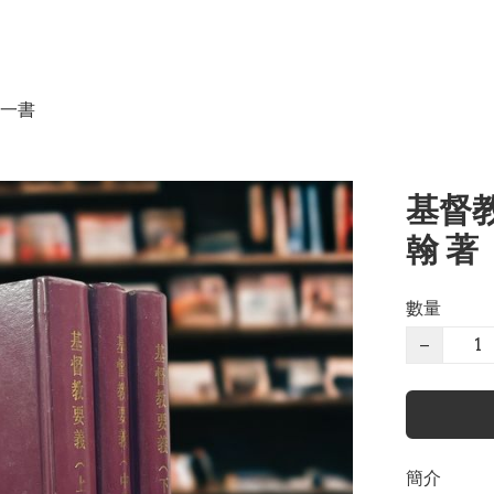
一書
基督教
翰 著
數量
−
簡介