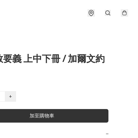
要義 上中下冊 / 加爾文約
+
加至購物車
−