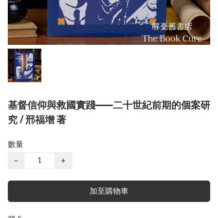
基督信仰與救國實踐——二十世紀前期的個案研
究 / 邢福增 著
數量
−
+
加至購物車