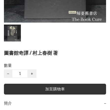
圖書館奇譚 / 村上春樹 著
數量
−
+
加至購物車
簡介
−