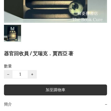
器官回收員 / 艾瑞克．賈西亞 著
數量
−
+
加至購物車
簡介
−