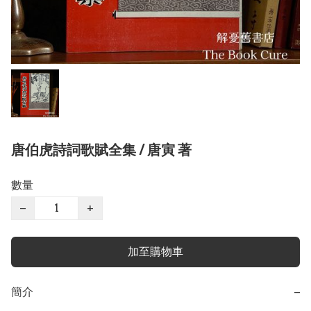
唐伯虎詩詞歌賦全集 / 唐寅 著
數量
−
+
加至購物車
簡介
−