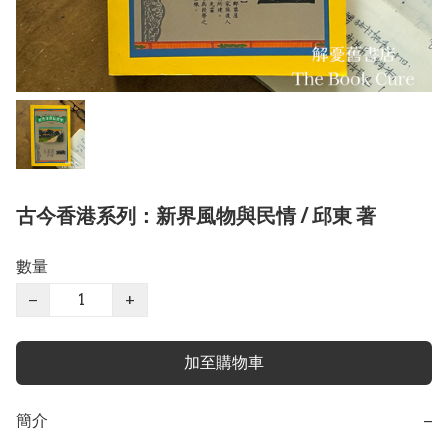
古今香港系列：新界風物與民情 / 邱東 著
數量
−
+
加至購物車
簡介
−