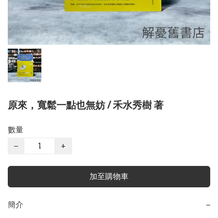
原來，寬鬆一點也無妨 / 禾水秀樹 著
數量
−
+
加至購物車
簡介
−