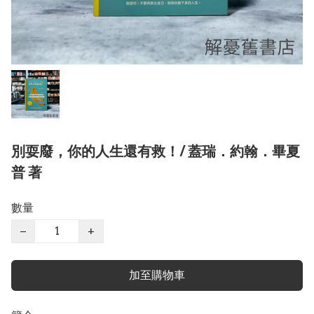
別耍廢，你的人生還有救！/ 蓋瑞．約翰．畢夏
普 著
數量
−
+
加至購物車