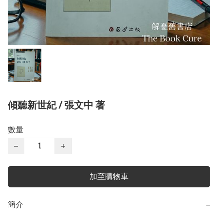
傾聽新世紀 / 張文中 著
數量
−
+
加至購物車
簡介
−