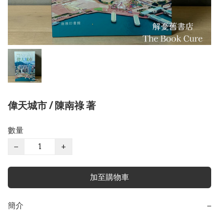
偉天城市 / 陳南祿 著
數量
−
+
加至購物車
簡介
−