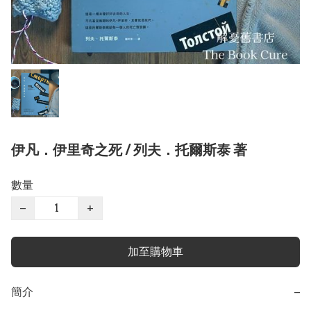
伊凡．伊里奇之死 / 列夫．托爾斯泰 著
數量
−
+
加至購物車
簡介
−