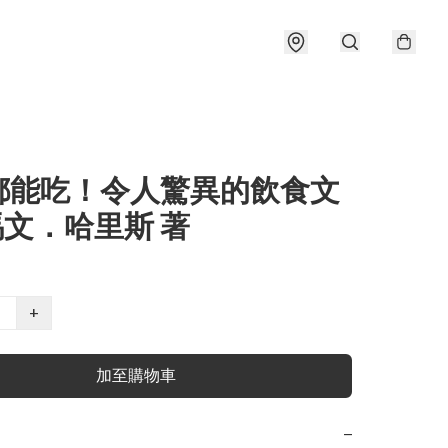
都能吃！令人驚異的飲食文
 馬文．哈里斯 著
+
加至購物車
−