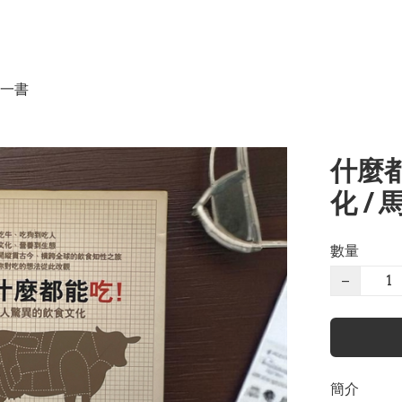
一書
什麼
化 /
數量
−
簡介