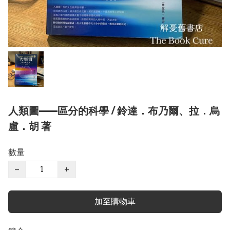
人類圖——區分的科學 / 鈴達．布乃爾、拉．烏
盧．胡 著
數量
−
+
加至購物車