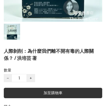
人際剝削：為什麼我們離不開有毒的人際關
係？ / 洪培芸 著
數量
−
+
加至購物車