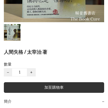
人間失格 / 太宰治 著
數量
−
+
加至購物車
簡介
−