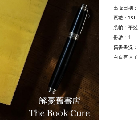
出版日期：1
頁數：181

裝幀：平裝

冊數：1

舊書書況：
白頁有原子