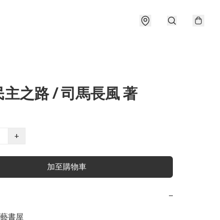
主之路 / 司馬長風 著
+
加至購物車
−
藝書屋
