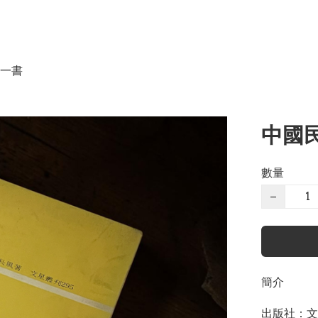
一書
中國民
數量
−
簡介
出版社：文