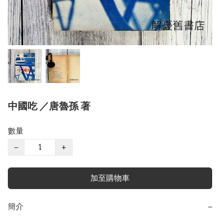
中國吃 ／唐魯孫 著
數量
−
+
加至購物車
簡介
−