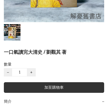
一口氣讀完大清史 / 劉觀其 著
數量
−
+
加至購物車
簡介
−