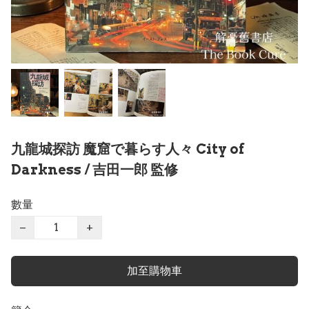
九龍城探訪 魔窟で暮らす人々 City of
Darkness / 吉田一郎 監修
數量
−
+
加至購物車